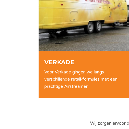
VERKADE
Voor Verkade gingen we langs
verschillende retail-formules met een
prachtige Airstreamer.
Wij zorgen ervoor 