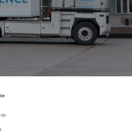
tie
 op
t