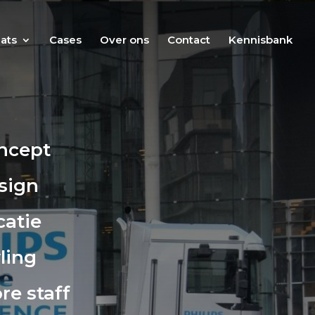
ats
Cases
Over ons
Contact
Kennisbank
ncept
sign
atie
ling
re staff