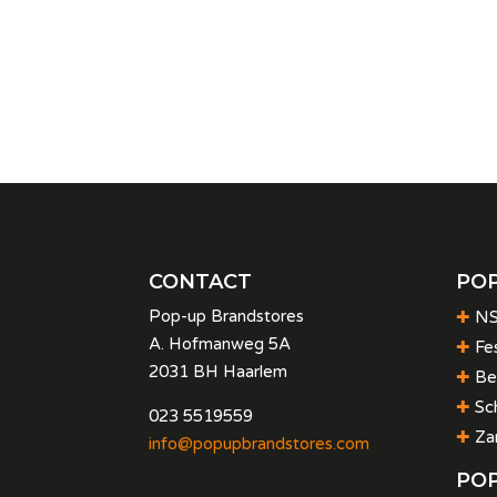
CONTACT
POP
Pop-up Brandstores
✚
NS
A. Hofmanweg 5A
✚
Fes
2031 BH Haarlem
✚
Be
✚
Sc
023 5519559
✚
Za
info@popupbrandstores.com
POP