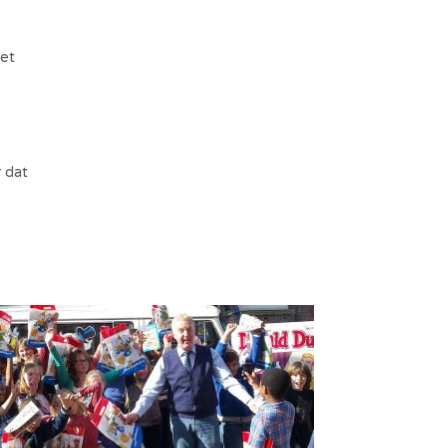
iet
r dat