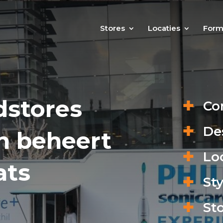
Stores
Locaties
Form
dstores
✚
Co
✚
De
n beheert
✚
Loc
ats
✚
Sty
✚
Sto