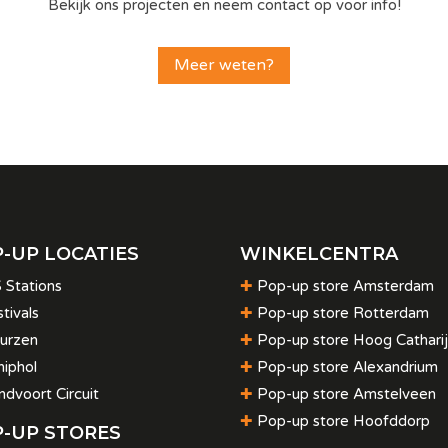
Bekijk ons projecten en neem contact op voor info!
Meer weten?
-UP LOCATIES
WINKELCENTRA
 Stations
✚
Pop-up store Amsterdam
tivals
✚
Pop-up store Rotterdam
urzen
✚
Pop-up store Hoog Cathari
hiphol
✚
Pop-up store Alexandrium
ndvoort Circuit
✚
Pop-up store Amstelveen
✚
Pop-up store Hoofddorp
-UP STORES