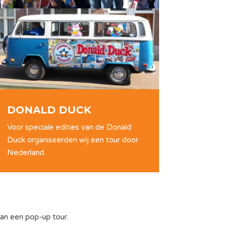
DONALD DUCK
Voor speciale edities van de Donald
Duck organiseerden wij een tour door
Nederland.
an een pop-up tour.