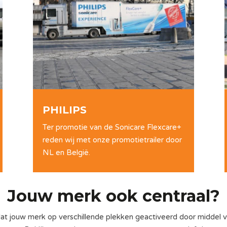
PHILIPS
Ter promotie van de Sonicare Flexcare+
reden wij met onze promotietrailer door
NL en België.
Jouw merk ook centraal?
dat jouw merk op verschillende plekken geactiveerd door middel v